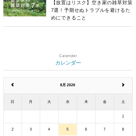
【放置はリスク】空き家の雑草対策
7選！予期せぬトラブルを避けるた
めにできること
Calender
カレンダー
8月 2026
日
月
火
水
木
金
土
1
2
3
4
5
6
7
8